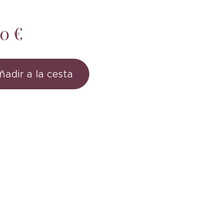
00
€
ñadir a la cesta