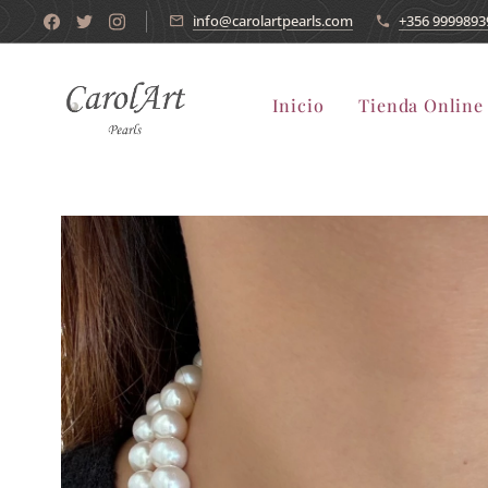
info@carolartpearls.com
+356 9999893
Inicio
Tienda Online