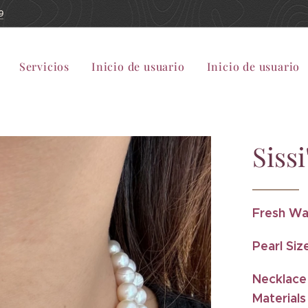
9
Servicios
Inicio de usuario
Inicio de usuario
Sissi
Fresh Wa
Pearl Siz
Necklace
Material