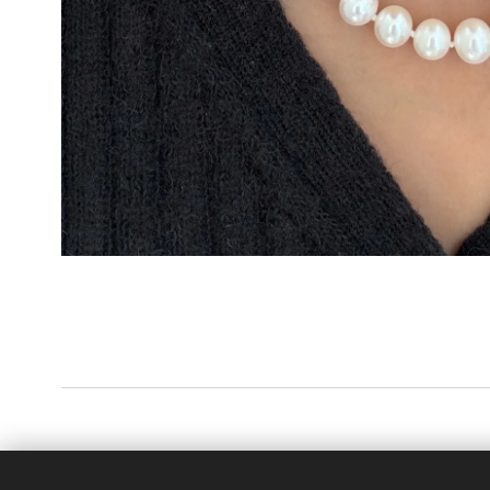
© 2024 CarolArt Pearls | Info@Carolartpearls.com | (+
Cookies